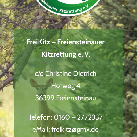
FreiKitz – Freiensteinauer
Kitzrettung e. V.
c/o Christine Dietrich
Hofweg 4
36399 Freiensteinau
Telefon: 0160 – 2772337
eMail: freikitz@gmx.de